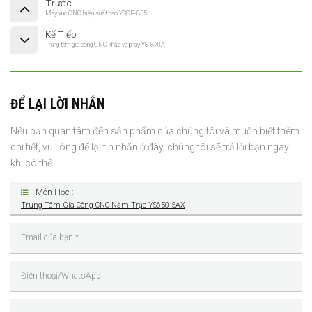
Trước
Máy xúc CNC hiệu suất cao YSCP-835
Kế Tiếp
Trung tâm gia công CNC khắc và phay YS-870A
ĐỂ LẠI LỜI NHẮN
Nếu bạn quan tâm đến sản phẩm của chúng tôi và muốn biết thêm
chi tiết, vui lòng để lại tin nhắn ở đây, chúng tôi sẽ trả lời bạn ngay
khi có thể.
Môn Học :
Trung Tâm Gia Công CNC Năm Trục YS650-5AX