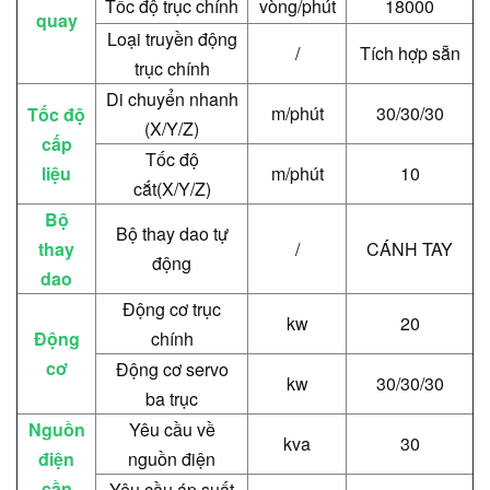
Tốc độ trục chính
vòng/phút
18000
quay
Loại truyền động
/
Tích hợp sẵn
trục chính
Di chuyển nhanh
m/phút
30/30/30
Tốc độ
(X/Y/Z)
cấp
Tốc độ
liệu
m/phút
10
cắt
(X/Y/Z)
Bộ
Bộ thay dao tự
thay
/
CÁNH TAY
động
dao
Động cơ trục
kw
20
Động
chính
cơ
Động cơ servo
kw
30/30/30
ba trục
Nguồn
Yêu cầu về
kva
30
điện
nguồn điện
cần
Yêu cầu áp suất