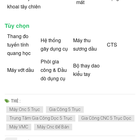
mát
khoai tây chiên
Tùy chọn
Thang đo
Hệ thống
Máy thu
tuyến tính
CTS
gãy dụng cụ
sương dầu
quang học
Phôi gia
Bộ thay dao
Máy vớt dầu
công & Đầu
kiểu tay
dò dụng cụ
THẺ :
Máy Cnc 5 Trục
Gia Công 5 Trục
Trung Tâm Gia Công Dọc 5 Trục
Gia Công CNC 5 Trục Dọc
Máy VMC
Máy Cnc Để Bán