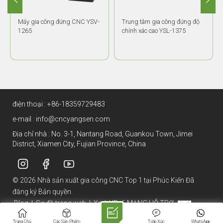
Máy gia công đứng CNC YSV-
Trung tâm gia công đứng độ
1265
chính xác cao YSL-1375
điện thoại :
+86-18359729483
e-mail :
info@cncyangsen.com
Địa chỉ nhà : No. 3-1, Nantang Road, Guankou Town, Jimei
District, Xiamen City, Fujian Province, China
© 2026 Nhà sản xuất gia công CNC Top 1 tại Phúc Kiến Đã
đăng ký Bản quyền.
Blog
|
Sơ đồ trang web
|
Xml
|
IPv6 MẠNG HỖ TRỢ
Trang Chủ
Các Sản Phẩm
Tiếp Xúc
WhatsApp