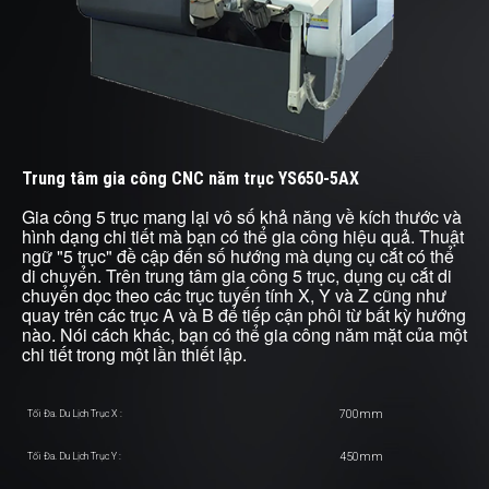
Trung tâm gia công CNC năm trục YS650-5AX
Gia công 5 trục mang lại vô số khả năng về kích thước và
hình dạng chi tiết mà bạn có thể gia công hiệu quả. Thuật
ngữ "5 trục" đề cập đến số hướng mà dụng cụ cắt có thể
di chuyển. Trên trung tâm gia công 5 trục, dụng cụ cắt di
chuyển dọc theo các trục tuyến tính X, Y và Z cũng như
quay trên các trục A và B để tiếp cận phôi từ bất kỳ hướng
nào. Nói cách khác, bạn có thể gia công năm mặt của một
chi tiết trong một lần thiết lập.
700mm
Tối Đa. Du Lịch Trục X :
450mm
Tối Đa. Du Lịch Trục Y :