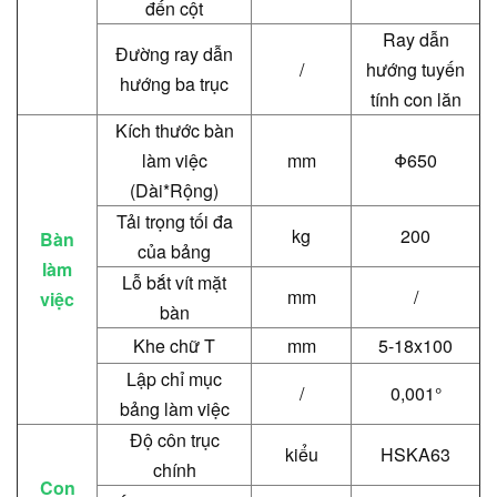
đến cột
Ray dẫn
Đường ray dẫn
/
hướng tuyến
hướng ba trục
tính con lăn
Kích thước bàn
làm việc
mm
Φ650
(Dài*Rộng)
Tải trọng tối đa
kg
200
Bàn
của bảng
làm
Lỗ bắt vít mặt
mm
/
việc
bàn
Khe chữ T
mm
5-18x100
Lập chỉ mục
/
0,001°
bảng làm việc
Độ côn trục
kiểu
HSKA63
chính
Con