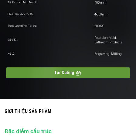
400mm
Tối Đa. Hành Trình Trục Z :
Φ650mm
Chiều Dài Phôi Tối Đa :
200KG
Trọng Lượng Phôi Tối Đa :
Precision Mold,
Đăng Kí :
Bathroom Products
Engraving, Milling
Xử Lý :
Tải Xuống
GIƠI THIỆU SẢN PHẨM
Đặc điểm cấu trúc