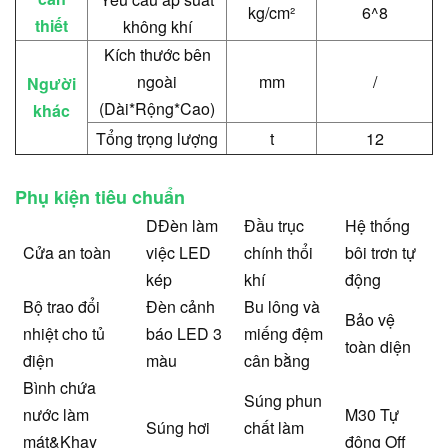
kg/cm²
6^8
thiết
không khí
Kích thước bên
ngoài
mm
/
Người
(Dài*Rộng*Cao)
khác
Tổng trọng lượng
t
12
Phụ kiện tiêu chuẩn
D
Đèn làm
Đầu trục
Hệ thống
Cửa an toàn
việc LED
chính thổi
bôi trơn tự
kép
khí
động
Bộ trao đổi
Đèn cảnh
Bu lông và
Bảo vệ
nhiệt cho tủ
báo LED 3
miếng đệm
toàn diện
điện
màu
cân bằng
Bình chứa
Súng phun
nước làm
M30 Tự
Súng hơi
chất làm
mát
&
Khay
động O
ff