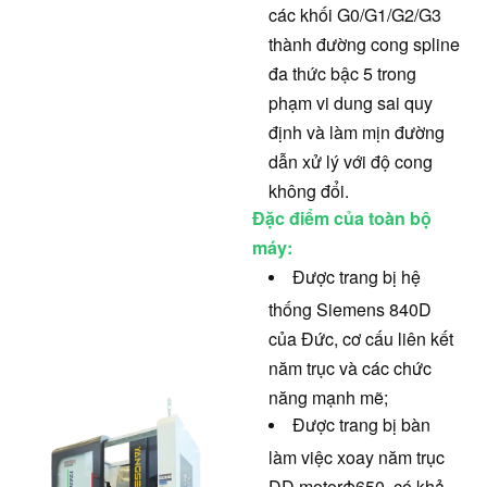
các khối G0/G1/G2/G3
thành đường cong spline
đa thức bậc 5 trong
phạm vi dung sai quy
định và làm mịn đường
dẫn xử lý với độ cong
không đổi.
Đặc điểm của toàn bộ
máy:
Được trang bị hệ
thống Siemens 840D
của Đức, cơ cấu liên kết
năm trục và các chức
năng mạnh mẽ;
Được trang bị bàn
làm việc xoay năm trục
DD motorΦ650, có khả