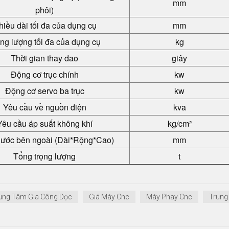
mm
phôi)
iều dài tối đa của dụng cụ
mm
ng lượng tối đa của dụng cụ
kg
Thời gian thay dao
giây
Động cơ trục chính
kw
Động cơ servo ba trục
kw
Yêu cầu về nguồn điện
kva
Yêu cầu áp suất không khí
kg/cm²
hước bên ngoài (Dài*Rộng*Cao)
mm
Tổng trọng lượng
t
ung Tâm Gia Công Dọc
Giá Máy Cnc
Máy Phay Cnc
Trung