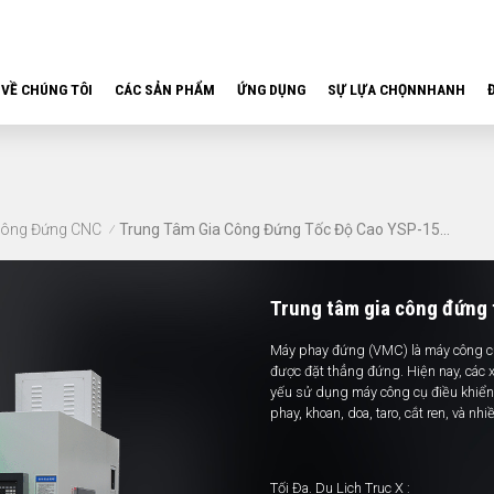
VỀ CHÚNG TÔI
CÁC SẢN PHẨM
ỨNG DỤNG
SỰ LỰA CHỌNNHANH
Công Đứng CNC
Trung Tâm Gia Công Đứng Tốc Độ Cao YSP-1580 CNC
/
Trung tâm gia công đứng
Máy phay đứng (VMC) là máy công cụ 
được đặt thẳng đứng. Hiện nay, các
yếu sử dụng máy công cụ điều khiển
phay, khoan, doa, taro, cắt ren, và nh
Tối Đa. Du Lịch Trục X :