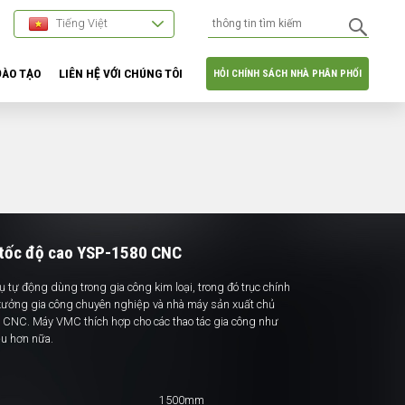
Tiếng Việt
ĐÀO TẠO
LIÊN HỆ VỚI CHÚNG TÔI
HỎI CHÍNH SÁCH NHÀ PHÂN PHỐI
 tốc độ cao YSP-1580 CNC
tự động dùng trong gia công kim loại, trong đó trục chính
 xưởng gia công chuyên nghiệp và nhà máy sản xuất chủ
 CNC. Máy VMC thích hợp cho các thao tác gia công như
iều hơn nữa.
1500mm