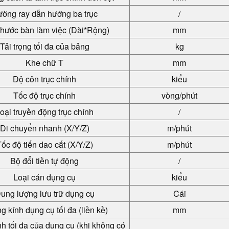
ờng ray dẫn hướng ba trục
/
thước bàn làm việc (Dài*Rộng)
mm
Tải trọng tối đa của bảng
kg
Khe chữ T
mm
Độ côn trục chính
kiểu
Tốc độ trục chính
vòng/phút
oại truyền động trục chính
/
Di chuyển nhanh (X/Y/Z)
m/phút
ốc độ tiến dao cắt (X/Y/Z)
m/phút
Bộ đổi tiền tự động
/
Loại cán dụng cụ
kiểu
ung lượng lưu trữ dụng cụ
Cái
 kính dụng cụ tối đa (liền kề)
mm
h tối đa của dụng cụ (khi không có