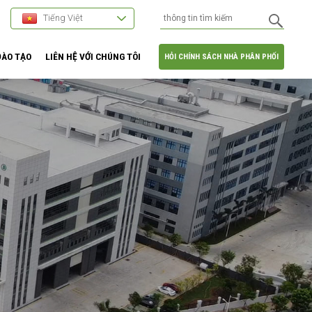
Tiếng Việt
ĐÀO TẠO
LIÊN HỆ VỚI CHÚNG TÔI
HỎI CHÍNH SÁCH NHÀ PHÂN PHỐI