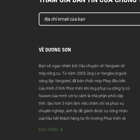
VỀ DƯƠNG SƠN
Bạn sẽ ngạc nhiên bởi Câu chuyện về Yangsen về
máy công cụ. Từ năm 2003, ông Lin Yangbo (người
sáng lập Yangsen) đã bán chiếc máy Phay đầu tiên
của mình ở tỉnh Phúc Kiến khi ông phục vụ công ty cũ
Nuoxin của mình với tư cách là nhà phân phối cấp
tỉnh. Sau hơn 3 năm làm việc chăm chỉ và phục vụ
chuyên nghiệp, anh ấy đã giành được sự công nhận
của hầu hết khách hàng tại thị trường Phúc Kiến và
doanh thu hàng năm vượt quá 100 triệu Nhân dân tệ.
ĐỌC THÊM
Thật không may, do quản lý kém và thay đổi quản lý,