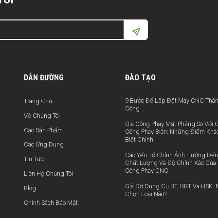
DẪN ĐƯỜNG
ĐÀO TẠO
9 Bước Để Lắp Đặt Máy CNC Thà
Trang Chủ
Công
Về Chúng Tôi
Gia Công Phay Mặt Phẳng So Với G
Các Sản Phẩm
Công Phay Biên: Những Điểm Khá
Biệt Chính
Các Ứng Dụng
Các Yếu Tố Chính Ảnh Hưởng Đến
Tin Tức
Chất Lượng Và Độ Chính Xác Của 
Công Phay CNC
Liên Hệ Chúng Tôi
Giá Đỡ Dụng Cụ BT, BBT Và HSK: 
Blog
Chọn Loại Nào?
Chính Sách Bảo Mật