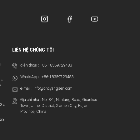
LIÊN HỆ CHÚNG TÔI
nh
điện thoại :
+86-18359729483
WhatsApp :
+86-18359729483
ia
c
e-mail :
info@cncyangsen.com
Địa chỉ nhà : No. 3-1, Nantang Road, Guankou
Gia
Town, Jimei District, Xiamen City, Fujian
Province, China
Nên