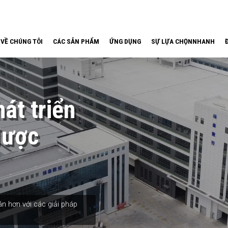
VỀ CHÚNG TÔI
CÁC SẢN PHẨM
ỨNG DỤNG
SỰ LỰA CHỌNNHANH
át triển
được
n hơn với các giải pháp