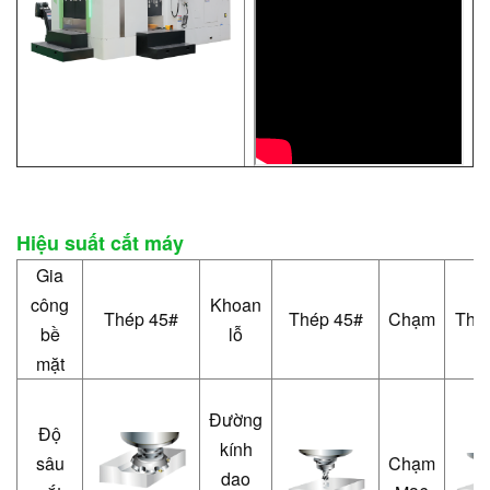
Hiệu suất cắt máy
Gia
công
Khoan
Thép 45#
Thép 45#
Chạm
Thé
bề
lỗ
mặt
Đường
Độ
kính
sâu
Chạm
dao