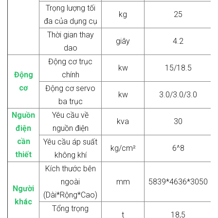
Trọng lượng tối
kg
25
đa của dụng cụ
Thời gian thay
giây
4.2
dao
Động cơ trục
kw
15/18.5
Động
chính
cơ
Động cơ servo
kw
3.0/3.0/3.0
ba trục
Nguồn
Yêu cầu về
kva
30
điện
nguồn điện
cần
Yêu cầu áp suất
kg/cm²
6^8
thiết
không khí
Kích thước bên
ngoài
mm
5839*4636*3050
Người
(Dài*Rộng*Cao)
khác
Tổng trọng
t
18,5