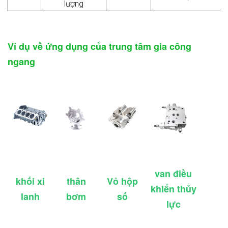
lượng
Ví dụ về ứng dụng của trung tâm gia công
ngang
van điều
khối xi
thân
Vỏ hộp
khiển thủy
lanh
bơm
số
lực