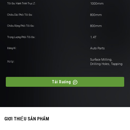
1000mm
Tối Đa. Hành Trình Trục Z :
800mm
Chiều Dài Phôi Tối Đa :
800mm
Chiều Rộng Phôi Tối Đa :
1.4T
Trọng Lượng Phôi Tối Đa :
Auto Parts
Đăng Kí :
Surface Milling,
Xử Lý :
Drilling Holes, Tapping
Tải Xuống
GIƠI THIỆU SẢN PHẨM