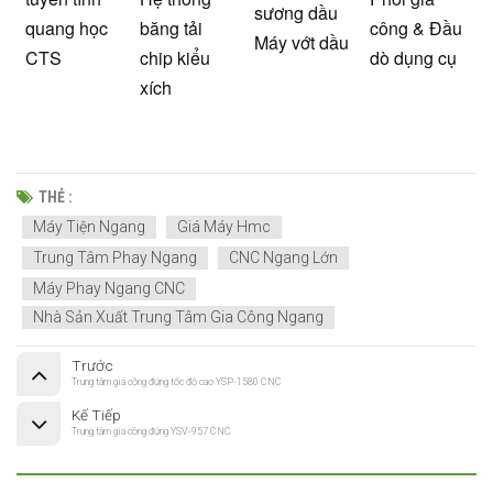
sương dầu
quang học
băng tải
công & Đầu
Máy vớt dầu
CTS
chip kiểu
dò dụng cụ
xích
THẺ :
Máy Tiện Ngang
Giá Máy Hmc
Trung Tâm Phay Ngang
CNC Ngang Lớn
Máy Phay Ngang CNC
Nhà Sản Xuất Trung Tâm Gia Công Ngang
Trước
Trung tâm gia công đứng tốc độ cao YSP-1580 CNC
Kế Tiếp
Trung tâm gia công đứng YSV-957 CNC