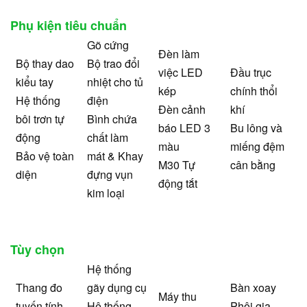
Phụ kiện tiêu chuẩn
Gõ cứng
Đèn làm
Bộ thay dao
Bộ trao đổi
việc LED
Đầu trục
kiểu tay
nhiệt cho tủ
kép
chính thổi
Hệ thống
điện
Đèn cảnh
khí
bôi trơn tự
Bình chứa
báo LED 3
Bu lông và
động
chất làm
màu
miếng đệm
Bảo vệ toàn
mát & Khay
M30 Tự
cân bằng
diện
đựng vụn
động tắt
kim loại
Tùy chọn
Hệ thống
Thang đo
gãy dụng cụ
Bàn xoay
Máy thu
tuyến tính
Hệ thống
Phôi gia