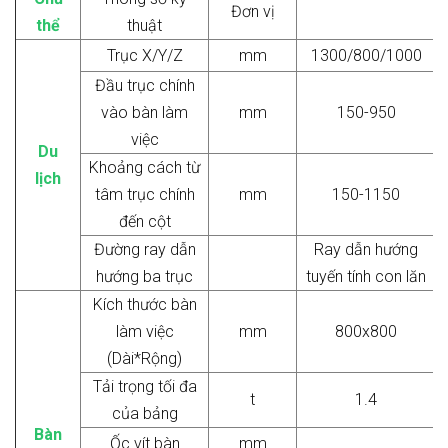
Đơn vị
thể
thuật
Trục X/Y/Z
mm
1300/800/1000
Đầu trục chính
vào bàn làm
mm
150-950
việc
Du
Khoảng cách từ
lịch
tâm trục chính
mm
150-1150
đến cột
Đường ray dẫn
Ray dẫn hướng
hướng ba trục
tuyến tính con lăn
Kích thước bàn
làm việc
mm
800x800
(Dài*Rộng)
Tải trọng tối đa
t
1.4
của bảng
Bàn
Ốc vít bàn
mm