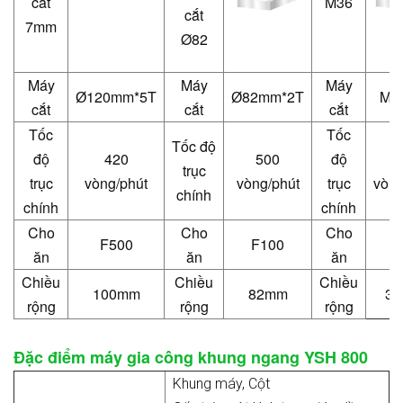
cắt
M36
cắt
7mm
Ø82
Máy
Máy
Máy
120mm*5T
82mm*2T
M3
Ø
Ø
cắt
cắt
cắt
Tốc
Tốc
Tốc độ
độ
420
500
độ
1
trục
trục
vòng/phút
vòng/phút
trục
vòng
chính
chính
chính
Cho
Cho
Cho
F500
F100
F
ăn
ăn
ăn
Chiều
Chiều
Chiều
100mm
82mm
3
rộng
rộng
rộng
Đặc điểm máy gia công khung ngang YSH 800
Khung máy, Cột