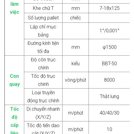
làm
Khe chữ T
mm
7-18x125
việc
Số lượng pallet
chiếc
Lập chỉ mục
1°/0,001°
bảng
Đường kính tiện
mm
φ1500
tối đa
Độ côn trục
kiểu
BBT-50
chính
Con
Tốc độ trục
vòng/phút
8000
quay
chính
Loại truyền
Thắt lưng
động trục chính
Tốc
Di chuyển nhanh
m/phút
40/40/30
độ
(X/Y/Z)
cấp
Tốc độ tiến dao
m/phút
10
liệu
cắt (X/Y/Z)