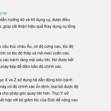
g cụ
dẫn hướng 40 và 60 dụng cụ, được điều
, giúp cải thiện hiệu quả thay dụng cụ tổng
o cấu trúc châu Âu, có độ cứng cao, tốc độ
hính có tốc độ thấp và mô-men xoắn cao.
bị các bánh răng mài siêu lớn. Nó được kết
g xoáy kép để đảm bảo độ chính xác.
rục X và Z sử dụng hệ dẫn động bốn bánh
 này có độ chính xác ổn định, loại bỏ được độ
và cho phép góc quay lớn hơn. Trục Y sử
kết hợp với bộ giảm tốc của Đức để nâng cao