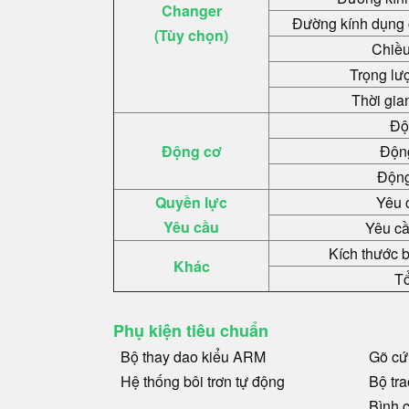
Changer
Đường kính dụng cụ
(Tùy chọn)
Chiều
Trọng lư
Thời gia
Độ
Động cơ
Động
Động
Quyền lực
Yêu 
Yêu cầu
Yêu cầ
Kích thước 
Khác
Tổ
Phụ kiện tiêu chuẩn
Bộ thay dao kiểu ARM
Gõ cứ
Hệ thống bôi trơn tự động
Bộ tra
Bình 