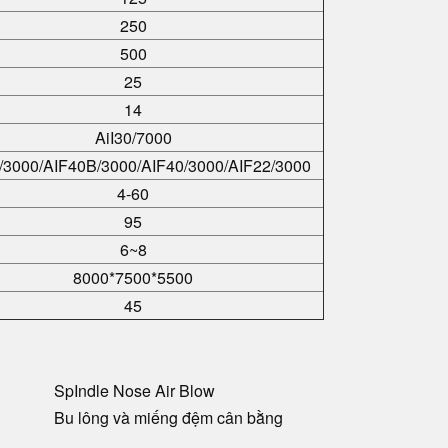
250
500
25
14
AiI30/7000
/3000/AIF40B/3000/AIF40/3000/AIF22/3000
4-60
95
6~8
8000*7500*5500
45
Sp
Indle Nose Air Blow
Bu lông và miếng đệm cân bằng