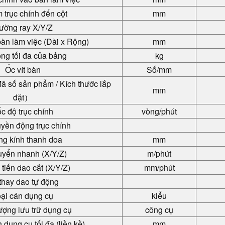
 trục chính đến cột
mm
ường ray X/Y/Z
bàn làm việc (Dài x Rộng)
mm
ọng tối đa của bảng
kg
Ốc vít bàn
Số/mm
ã số sản phẩm / Kích thước lắp
mm
đặt
）
c độ trục chính
vòng/phút
uyền động trục chính
g kính thanh doa
mm
uyển nhanh (X/Y/Z)
m/phút
tiến dao cắt (X/Y/Z)
mm/phút
thay dao tự động
ại cán dụng cụ
kiểu
ợng lưu trữ dụng cụ
công cụ
dụng cụ tối đa (liền kề)
mm