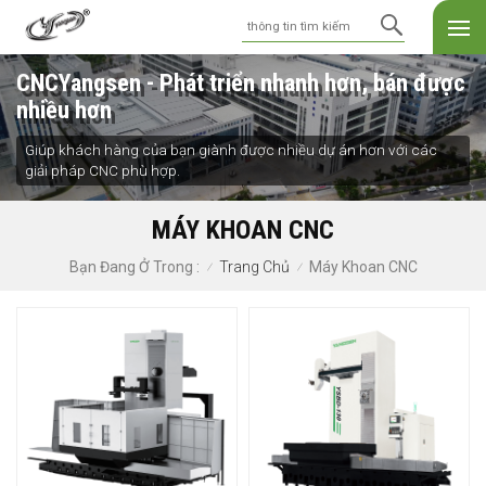
CNCYangsen - Phát triển nhanh hơn, bán được
nhiều hơn
Giúp khách hàng của bạn giành được nhiều dự án hơn với các
giải pháp CNC phù hợp.
MÁY KHOAN CNC
Trang Chủ
Máy Khoan CNC
Bạn Đang Ở Trong :
/
/