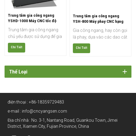
Trung tâm gia công ngang
Trung tâm gia công ngang
YSHD-1000 Máy CNC tốc độ
YSH-800 Máy phay CNC hạng
cao
nặng
Trung tâm gia công ngang
Gia công ngang, hay còn gọi
chủ yếu được sử dụng để gia
là phay, dựa vào các dao cắt
công các chi tiết có độ chính
quay để loại bỏ kim loại khỏi
Chi Tiết
Chi Tiết
xác cao, nhiều quy trình và
phôi. Trung tâm gia công
hình dạng phức tạp như tấm,
ngang cũng cho phép tích
đĩa, vỏ, khuôn mẫu, v.v. Nó
hợp hai bộ thay phôi để tạo
có thể liên tục thực hiện các
điều kiện vận hành tự động
Thể Loại
thao tác phay, khoan, mở
và giảm thời gian chu kỳ gia
rộng, doa và khoét lỗ chỉ
công. Máy phay ngang của
trong một lần kẹp phôi.
chúng tôi phù hợp để gia
công nhiều chi tiết phức tạp.
điện thoại :
+86-18359729483
Bạn có thể đặt mua bàn làm
việc thay thế riêng.
e-mail :
info@cncyangsen.com
Địa chỉ nhà : No. 3-1, Nantang Road, Guankou Town, Jimei
District, Xiamen City, Fujian Province, China