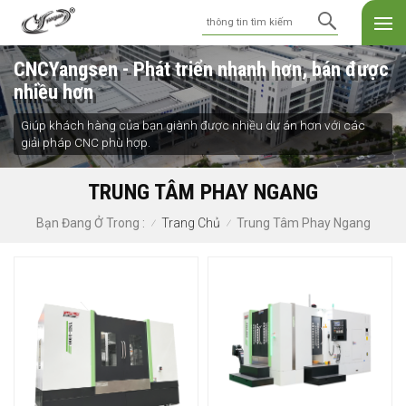
CNCYangsen - Phát triển nhanh hơn, bán được
nhiều hơn
Giúp khách hàng của bạn giành được nhiều dự án hơn với các
giải pháp CNC phù hợp.
TRUNG TÂM PHAY NGANG
Trang Chủ
Trung Tâm Phay Ngang
Bạn Đang Ở Trong :
/
/