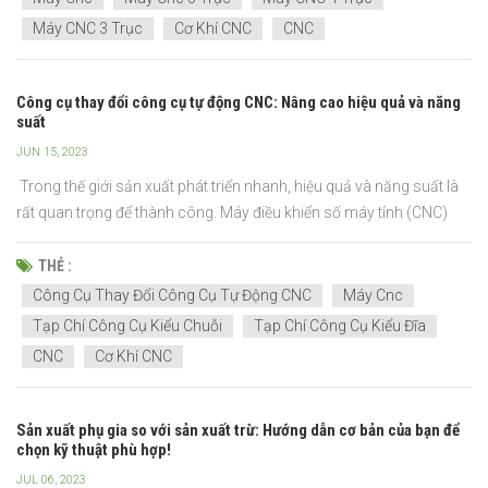
Máy CNC 3 Trục
Cơ Khí CNC
CNC
Công cụ thay đổi công cụ tự động CNC: Nâng cao hiệu quả và năng
suất
JUN 15, 2023
Trong thế giới sản xuất phát triển nhanh, hiệu quả và năng suất là
rất quan trọng để thành công. Máy điều khiển số máy tính (CNC)
ngày càng trở nên phổ biến để đáp ứng nhu cầu của các quy trình
sản xuất hiện đại. Những máy này mang lại độ chính xác, khả năng
THẺ :
lặp lại và tốc độ vô song, tạo ra...
Công Cụ Thay Đổi Công Cụ Tự Động CNC
Máy Cnc
Tạp Chí Công Cụ Kiểu Chuỗi
Tạp Chí Công Cụ Kiểu Đĩa
CNC
Cơ Khí CNC
Sản xuất phụ gia so với sản xuất trừ: Hướng dẫn cơ bản của bạn để
chọn kỹ thuật phù hợp!
JUL 06, 2023