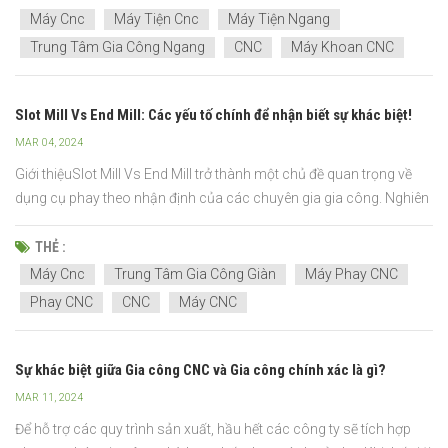
tiến hơn gia công truyền thống, nó sử dụng m...
Máy Cnc
Máy Tiện Cnc
Máy Tiện Ngang
Trung Tâm Gia Công Ngang
CNC
Máy Khoan CNC
Slot Mill Vs End Mill: Các yếu tố chính để nhận biết sự khác biệt!
MAR 04, 2024
Giới thiệuSlot Mill Vs End Mill trở thành một chủ đề quan trọng về
dụng cụ phay theo nhận định của các chuyên gia gia công. Nghiên
cứu này khám phá những khác biệt tinh tế và cách sử dụng của
từng công cụ, cho phép các chuyên gia cải thiện hoạt động xay xát
THẺ :
của họ. Việc hiểu rõ những khác biệt này k...
Máy Cnc
Trung Tâm Gia Công Giàn
Máy Phay CNC
Phay CNC
CNC
Máy CNC
Sự khác biệt giữa Gia công CNC và Gia công chính xác là gì?
MAR 11, 2024
Để hỗ trợ các quy trình sản xuất, hầu hết các công ty sẽ tích hợp