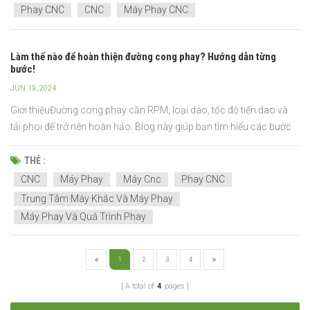
Phay CNC
CNC
Máy Phay CNC
Làm thế nào để hoàn thiện đường cong phay? Hướng dẫn từng
bước!
JUN 19, 2024
Giới thiệuĐường cong phay cần RPM, loại dao, tốc độ tiến dao và
tải phoi để trở nên hoàn hảo. Blog này giúp bạn tìm hiểu các bước
này. Hãy sẵn sàng để hiểu các cài đặt CNC, tốc độ trục chính và
quy trình phay. Hãy tham gia cùng chúng tôi để có một cuộc phiêu
THẺ :
lưu học tập thú vị mà bạn sẽ yêu thích! &...
CNC
Máy Phay
Máy Cnc
Phay CNC
Trung Tâm Máy Khắc Và Máy Phay
Máy Phay Và Quá Trình Phay
1
2
3
4
A total of
4
pages