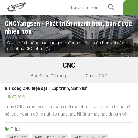
CNCYangsen - Phát triển nhanh hơn, bán được
nhiều hơn
Giúp khách hàng của bạn giành được nhiều dự án hơn với các
giải pháp CNC phù hợp.
CNC
Trang Chủ
CNC
Bạn Đang Ở Trong :
/
/
Gia công CNC hiện đại：Lập trình, Sản xuất
JUN 07, 2023
máy CNC là một công cụ sản xuất mà chúng ta dựa vào trong hầu
hết các ngành công nghiệp ngày nay. Những máy này đi kèm với
một loạt công cụ có thể được đúc sẵn, bán dưới dạng gói và được
sử dụng như một công cụ sản xuất chính xác.Gia công CNC được
THẺ :
sử dụng phổ biến nhất cho vật liệu kim loại v...
Máy Cnc
Máy Cnc 5 Trục
Máy CNC 4 Trục