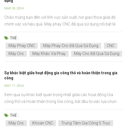
dụng
MAR 28, 2024
Chào mừng bạn đến với lĩnh vực sản xuất, nơi giao thoa giữa độ
chính xác và hiệu quả. Máy phay CNC đã qua sử dụng nổi bật là
nhà vô địch về hiệu quả chi phí.Được điều khiển bởi Điều khiển số
máy tính, những kỳ quan tự động này xác định lại độ chính xác của
THẺ :
việc cắt, tạo hình và khoan, khiến chúng kh...
Máy Phay CNC
Máy Phay Cnc Đã Qua Sử Dụng
CNC
Máy Cnc
Máy Khắc Và Phay
Máy Cnc Đã Qua Sử Dụng
Sự khác biệt giữa hoạt động gia công thô và hoàn thiện trong gia
công
MAY 17, 2024
Xem qua sự khác biệt quan trọng nhất giữa các hoạt động Gia
công thô và Hoàn thiện trong Gia công, bắt đầu từ việc lựa chọn
công cụ và hoàn thiện với chiến lược xử lý. Chúng tôi sẽ phân tích lý
do tại sao cả hai giai đoạn đều cần thiết bằng cách so sánh các
THẺ :
phương pháp tiếp cận và kết quả của chúng....
Máy Cnc
Khoan CNC
Trung Tâm Gia Công 5 Trục