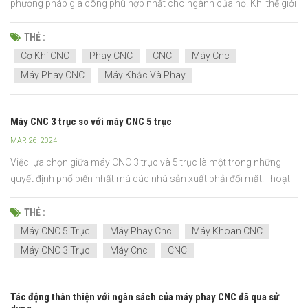
phương pháp gia công phù hợp nhất cho ngành của họ. Khi thế giới
sản xuất không ngừng phát triển, công nghệ sẽ có thể thích ứng
bằng c&aacut...
THẺ :
Cơ Khí CNC
Phay CNC
CNC
Máy Cnc
Máy Phay CNC
Máy Khắc Và Phay
Máy CNC 3 trục so với máy CNC 5 trục
MAR 26, 2024
Việc lựa chọn giữa máy CNC 3 trục và 5 trục là một trong những
quyết định phổ biến nhất mà các nhà sản xuất phải đối mặt.Thoạt
nhìn, sự khác biệt có vẻ đơn giản — ít trục hơn so với nhiều trục hơn.
Nhưng trên thực tế, lựa chọn của bạn sẽ ảnh hưởng trực tiếp đến
THẺ :
hiệu quả gia công, chi phí sản xuất, c...
Máy CNC 5 Trục
Máy Phay Cnc
Máy Khoan CNC
Máy CNC 3 Trục
Máy Cnc
CNC
Tác động thân thiện với ngân sách của máy phay CNC đã qua sử