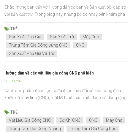
Chào mừng bạn đến với Hướng dẫn cơ bản về Sản xuất bồi đắp so
với sản xuất trừ. Trong blog này, những bộ óc nhạy bén khám phá
hai cách mạnh mẽ để tạo ra công cụ. Kiến thức được chú ý, cho
thấy cách mỗi quy trình biến vật liệu thành những thứ tuyệt vời. Các
THẺ :
ngành công nghiệp như ô tô, máy bay và bệnh...
Sản Xuất Phụ Gia
Sản Xuất Trừ
Máy Cnc
Trung Tâm Gia Công Đứng CNC
CNC
Sản Xuất Phụ Gia Và Trừ
Hướng dẫn về các vật liệu gia công CNC phổ biến
JUL 10, 2023
Cách sản phẩm được tạo ra đã được thay đổi bởi Gia công điều
khiển số máy tính (CNC), một kỹ thuật sản xuất được sử dụng rộng
rãi. Máy điều khiển bằng máy tính được sử dụng để sản xuất các bộ
phận và linh kiện chính x...
THẺ :
Vật Liệu Gia Công CNC
Cơ Khí CNC
CNC
Máy Cnc
Trung Tâm Gia Công Ngang
Trung Tâm Gia Công Dọc