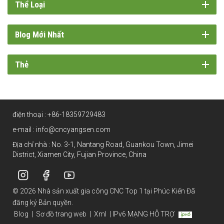
Thể Loại
Blog Mới Nhất
Thẻ
điện thoại :
+86-18359729483
e-mail :
info@cncyangsen.com
Địa chỉ nhà : No. 3-1, Nantang Road, Guankou Town, Jimei
District, Xiamen City, Fujian Province, China
© 2026 Nhà sản xuất gia công CNC Top 1 tại Phúc Kiến Đã
đăng ký Bản quyền.
Blog
|
Sơ đồ trang web
|
Xml
|
IPv6 MẠNG HỖ TRỢ