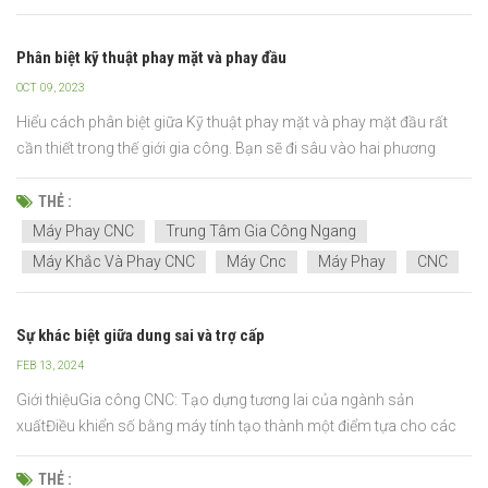
Phân biệt kỹ thuật phay mặt và phay đầu
OCT 09, 2023
Hiểu cách phân biệt giữa Kỹ thuật phay mặt và phay mặt đầu rất
cần thiết trong thế giới gia công. Bạn sẽ đi sâu vào hai phương
pháp phay phổ biến: Phay mặt và phay đầu. Nắm bắt các kỹ thuật,
sự khác biệt và ứng dụng của cả hai kỹ thuật. Trang bị cho mình
THẺ :
kiến thức chính xác để tối ưu hóa công việc...
Máy Phay CNC
Trung Tâm Gia Công Ngang
Máy Khắc Và Phay CNC
Máy Cnc
Máy Phay
CNC
Sự khác biệt giữa dung sai và trợ cấp
FEB 13, 2024
Giới thiệuGia công CNC: Tạo dựng tương lai của ngành sản
xuấtĐiều khiển số bằng máy tính tạo thành một điểm tựa cho các
quy trình sản xuất hiện đại, trong đó các bộ phận chi tiết được tạo
ra thông qua các hoạt động phức tạp. Trong khi Cơ khí CNC tiên
THẺ :