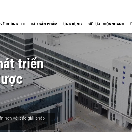
VỀ CHÚNG TÔI
CÁC SẢN PHẨM
ỨNG DỤNG
SỰ LỰA CHỌNNHANH
át triển
được
n hơn với các giải pháp