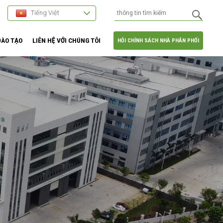
Tiếng Việt
ĐÀO TẠO
LIÊN HỆ VỚI CHÚNG TÔI
HỎI CHÍNH SÁCH NHÀ PHÂN PHỐI