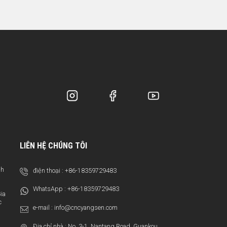
LIÊN HỆ CHÚNG TÔI
nh
điện thoại :
+86-18359729483
WhatsApp :
+86-18359729483
ia
c
e-mail :
info@cncyangsen.com
Địa chỉ nhà : No. 3-1, Nantang Road, Guankou