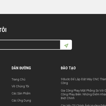
TÔI
DẪN ĐƯỜNG
ĐÀO TẠO
9 Bước Để Lắp Đặt Máy CNC Thà
Trang Chủ
Công
Về Chúng Tôi
Gia Công Phay Mặt Phẳng So Với G
Các Sản Phẩm
Công Phay Biên: Những Điểm Khá
Biệt Chính
Các Ứng Dụng
Các Yếu Tố Chính Ảnh Hưởng Đến