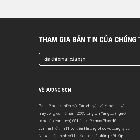
THAM GIA BẢN TIN CỦA CHÚNG 
VỀ DƯƠNG SƠN
Bạn sẽ ngạc nhiên bởi Câu chuyện về Yangsen về
máy công cụ. Từ năm 2003, ông Lin Yangbo (người
sáng lập Yangsen) đã bán chiếc máy Phay đầu tiên
của mình ở tỉnh Phúc Kiến khi ông phục vụ công ty cũ
Nuoxin của mình với tư cách là nhà phân phối cấp