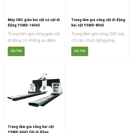
Máy CNC giàn hai cột có cột di
Trung tâm gia công cột di động
động YSMD-16042
hai cột YSMD-8042
Trung tâm gia công giàn cột
Trung tâm gia công CNC này
di động có những ưu điểm
có các chức năng phay,
như tải trọng bàn làm việc
khoan, taro, bào, vát cạnh,
Chi Tiết
Chi Tiết
cao, tối ưu hóa không gian
v.v. Gia công các loại biên
nhà xưởng, thông số kỹ thuật
dạng kim loại với nhiều chiều
dạng mô-đun kích thước lớn,
dài khác nhau, chẳng hạn
thuận tiện cho việc xếp dỡ
như nhôm, thép, sắt, hợp kim
phôi và nâng cao hiệu quả
titan, v.v.
thay dao.
Trung tâm gia công hai cột
YSMD-6042 Cột di động