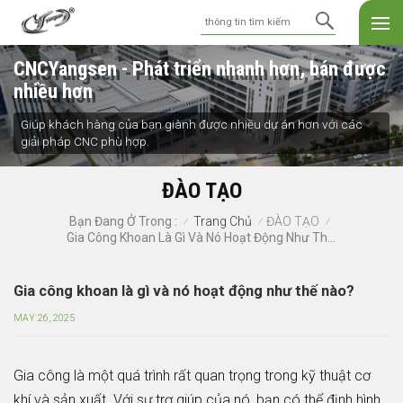
CNCYangsen - Phát triển nhanh hơn, bán được
nhiều hơn
Giúp khách hàng của bạn giành được nhiều dự án hơn với các
giải pháp CNC phù hợp.
ĐÀO TẠO
Trang Chủ
ĐÀO TẠO
Bạn Đang Ở Trong :
/
/
/
Gia Công Khoan Là Gì Và Nó Hoạt Động Như Thế Nào?
Gia công khoan là gì và nó hoạt động như thế nào?
MAY 26, 2025
Gia công là một quá trình rất quan trọng trong kỹ thuật cơ
khí và sản xuất. Với sự trợ giúp của nó, bạn có thể định hình