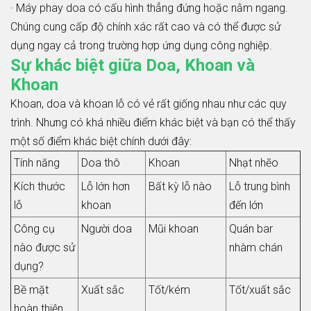
· Máy phay doa có cấu hình thẳng đứng hoặc nằm ngang.
Chúng cung cấp độ chính xác rất cao và có thể được sử
dụng ngay cả trong trường hợp ứng dụng công nghiệp.
Sự khác biệt giữa Doa, Khoan và
Khoan
Khoan, doa và khoan lỗ có vẻ rất giống nhau như các quy
trình. Nhưng có khá nhiều điểm khác biệt và bạn có thể thấy
một số điểm khác biệt chính dưới đây:
Tính năng
Doa thô
Khoan
Nhạt nhẽo
Kích thước
Lỗ lớn hơn
Bất kỳ lỗ nào
Lỗ trung bình
lỗ
khoan
đến lớn
Công cụ
Người doa
Mũi khoan
Quán bar
nào được sử
nhàm chán
dụng?
Bề mặt
Xuất sắc
Tốt/kém
Tốt/xuất sắc
hoàn thiện