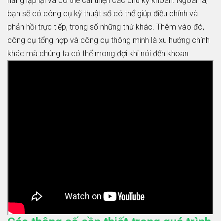
năng lặp lại và có thể cải thiện các chu kỳ khoan. Ngoài ra,
bạn sẽ có công cụ kỹ thuật số có thể giúp điều chỉnh và
phản hồi trực tiếp, trong số những thứ khác. Thêm vào đó,
công cụ tổng hợp và công cụ thông minh là xu hướng chính
khác mà chúng ta có thể mong đợi khi nói đến khoan.