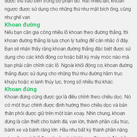
được thu vào bên trong bộ phận đó. Rất nhiều lần, khoan
ngược được sử dụng cho những thứ như mặt bích ống, cũng
như ghế van.
Khoan đường
Nếu bạn cần gia công nhiều lỗ khoan theo đường thẳng, thì
khoan đường thẳng là lựa chọn lý tưởng để cân nhắc ở đây.
Bạn sẽ nhận thấy rằng khoan đường thẳng đặc biệt được sử
dụng cho các khối động cơ hoặc bất kỳ máy móc nào mà
bạn phải căn chỉnh các lỗ. Ngoài khối động cơ, khoan đường
thẳng được sử dụng cho những thứ như đường hầm trục
khuỷu hoặc xi lanh thủy lực, trong số nhiều thứ khác.
Khoan đứng
Khoan đứng cũng được gọi là điều chỉnh theo chiều dọc. Nó
có một trục chính được định hướng theo chiều dọc và bản
thân phôi được giữ trên một bàn xoay. Nhìn chung, khoan
đứng là cần thiết cho bánh đà, van lớn, thành phần cấu trúc,
bánh xe và bánh răng lớn. Hầu như bất kỳ thành phần nặng