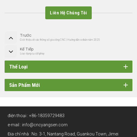
Liên Hệ Chúng Tôi
Trước
Giới thiệu về các thông số gia công CNC | Hướng dẫn cơ bản năm 2025
Kế Tiếp
Loại dụng cụ cắt phay
Thể Loại
Sản Phẩm Mới
điện thoại :
+86-18359729483
e-mail :
info@cncyangsen.com
Địa chỉ nhà : No. 3-1, Nantang Road, Guankou Town, Jimei