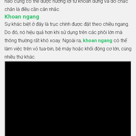
nào cũng có thể được hưởng lợi từ khoan đứng và đó chắc
chắn là điều cần cân nhắc.
Khoan ngang
Sự khác biệt ở đây là trục chính được đặt theo chiều ngang.
Do đó, nó hiệu quả hơn khi sử dụng trên các phôi lớn mà
thông thường rất khó xoay. Ngoài ra,
khoan ngang
có thể
làm việc trên vỏ tua-bin, bệ máy hoặc khối động cơ lớn, cùng
nhiều thứ khác.