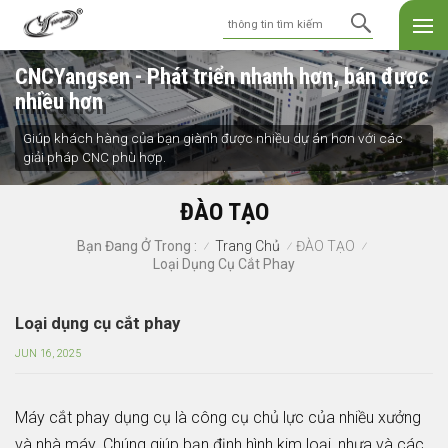
CNCYangsen - Phát triển nhanh hơn, bán được
nhiều hơn
Giúp khách hàng của bạn giành được nhiều dự án hơn với các
giải pháp CNC phù hợp.
ĐÀO TẠO
Trang Chủ
ĐÀO TẠO
Bạn Đang Ở Trong :
/
/
/
Loại Dụng Cụ Cắt Phay
Loại dụng cụ cắt phay
JUN 16, 2025
Máy cắt phay
dụng cụ là công cụ chủ lực của nhiều xưởng
và nhà máy. Chúng giúp bạn định hình kim loại, nhựa và các