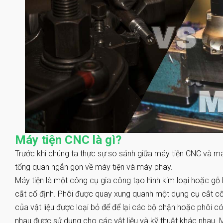
Máy tiện CNC là gì?
Trước khi chúng ta thực sự so sánh giữa máy tiện CNC và má
tổng quan ngắn gọn về máy tiện và máy phay.
Máy tiện là một công cụ gia công tạo hình kim loại hoặc g
cắt cố định. Phôi được quay xung quanh một dụng cụ cắt 
của vật liệu được loại bỏ để để lại các bộ phận hoặc phôi c
nhau được sử dụng cho các vật liệu và kỹ thuật khác nhau. 