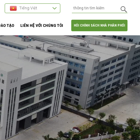
Tiếng Việt
ĐÀO TẠO
LIÊN HỆ VỚI CHÚNG TÔI
HỎI CHÍNH SÁCH NHÀ PHÂN PHỐI