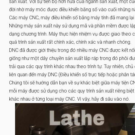
sản xuất. Với sự tiến bộ hơn nữa của ngành sản xuất, một 
đời nhờ máy móc được điều khiển bằng số vào cuối những 
Các máy CNC, máy điều khiển số bằng máy tính đã mang lại
Những máy sản xuất này sử dụng mã và phần mềm được lập t
dạng chương trình. Máy thực hiện nhiệm vụ được giao theo 
quá trình sản xuất rất chính xác, chính xác và nhanh chóng.
DNC đã được giới thiệu trong đó nhiều máy CNC được kết nối
giống như một dây chuyền sản xuất lắp ráp trong đó phôi 
trải qua các quy trình khác nhau theo trình tự. Tuy nhiên, ch
liên quan đến máy DNC (Điều khiển số trực tiếp hoặc phân tá
Chúng tôi sẽ hướng dẫn bạn về sự khác biệt giữa máy tiện C
mỗi máy được sử dụng cho các quy trình sản xuất riêng biệt
khác nhau ở từng loại máy CNC. Vì vậy, hãy đi sâu vào nó.