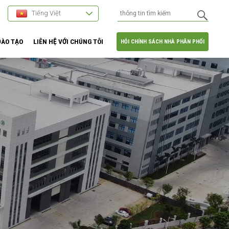
Tiếng Việt
ĐÀO TẠO
LIÊN HỆ VỚI CHÚNG TÔI
HỎI CHÍNH SÁCH NHÀ PHÂN PHỐI