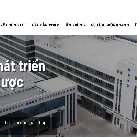
VỀ CHÚNG TÔI
CÁC SẢN PHẨM
ỨNG DỤNG
SỰ LỰA CHỌNNHANH
át triển
được
n hơn với các giải pháp