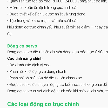
•
Quay liên tục tốc độ cao (8.000–24.000 vòng/phút trở lên)
•
Mô-men xoắn ổn định trong quá trình cắt
•
Được thiết kế để chịu được nhiệt và rung động.
•
Tập trung vào sức mạnh và hiệu suất cắt.
Nếu động cơ trục chính yếu, hiệu suất cắt sẽ giảm — ngay c
đại.
Động cơ servo
Động cơ servo điều khiển chuyển động của các trục CNC (trục 
Các tính năng chính:
•
Độ chính xác định vị cao
•
Phản hồi khởi động và dừng nhanh
•
Phản hồi bộ mã hóa để điều khiển chính xác
•
Được thiết kế để chuyển động có kiểm soát, không phải để 
Động cơ servo quyết định độ chính xác khi máy di chuyển, 
Các loại động cơ trục chính