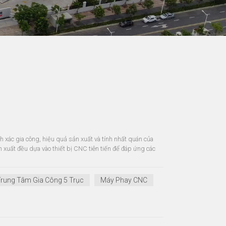
 xác gia công, hiệu quả sản xuất và tính nhất quán của
n xuất đều dựa vào thiết bị CNC tiên tiến để đáp ứng các
rung Tâm Gia Công 5 Trục
Máy Phay CNC