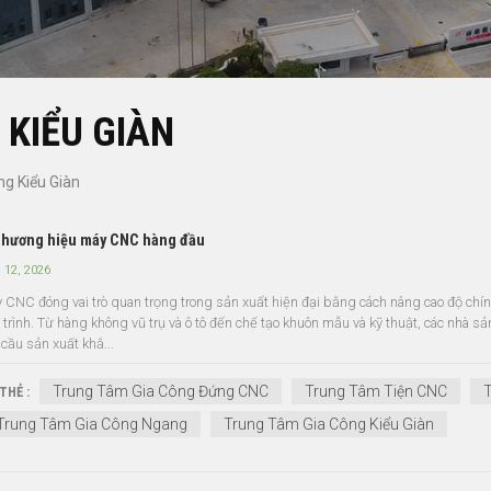
KIỂU GIÀN
g Kiểu Giàn
thương hiệu máy CNC hàng đầu
 12, 2026
 CNC đóng vai trò quan trọng trong sản xuất hiện đại bằng cách nâng cao độ chính
 trình. Từ hàng không vũ trụ và ô tô đến chế tạo khuôn mẫu và kỹ thuật, các nhà sả
 cầu sản xuất khắ...
Trung Tâm Gia Công Đứng CNC
Trung Tâm Tiện CNC
T
THẺ :
Trung Tâm Gia Công Ngang
Trung Tâm Gia Công Kiểu Giàn