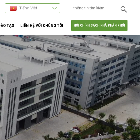
Tiếng Việt
ĐÀO TẠO
LIÊN HỆ VỚI CHÚNG TÔI
HỎI CHÍNH SÁCH NHÀ PHÂN PHỐI