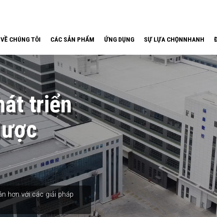
VỀ CHÚNG TÔI
CÁC SẢN PHẨM
ỨNG DỤNG
SỰ LỰA CHỌNNHANH
át triển
được
n hơn với các giải pháp