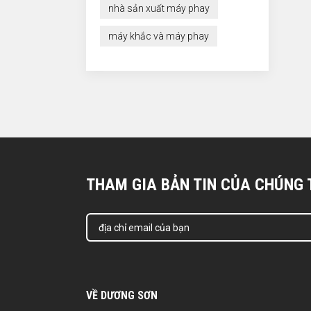
nhà sản xuất máy phay
máy khắc và máy phay
THAM GIA BẢN TIN CỦA CHÚNG 
VỀ DƯƠNG SƠN