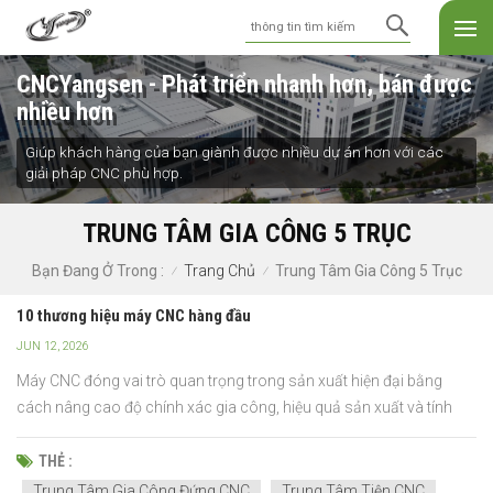
CNCYangsen - Phát triển nhanh hơn, bán được
nhiều hơn
Giúp khách hàng của bạn giành được nhiều dự án hơn với các
giải pháp CNC phù hợp.
TRUNG TÂM GIA CÔNG 5 TRỤC
Trang Chủ
Trung Tâm Gia Công 5 Trục
Bạn Đang Ở Trong :
/
/
10 thương hiệu máy CNC hàng đầu
JUN 12, 2026
Máy CNC đóng vai trò quan trọng trong sản xuất hiện đại bằng
cách nâng cao độ chính xác gia công, hiệu quả sản xuất và tính
nhất quán của quy trình. Từ hàng không vũ trụ và ô tô đến chế tạo
khuôn mẫu và kỹ thuật, các nhà sản xuất đều dựa vào thiết bị CNC
THẺ :
tiên tiến để đáp ứng các yêu cầu sản xuất khắ...
Trung Tâm Gia Công Đứng CNC
Trung Tâm Tiện CNC