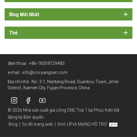
Blog Mới Nhất
Thẻ
điện thoại :
+86-18359729483
e-mail :
info@cncyangsen.com
Địa chỉ nhà : No. 3-1, Nantang Road, Guankou Town, Jimei
District, Xiamen City, Fujian Province, China
© 2026 Nhà sản xuất gia công CNC Top 1 tại Phúc Kiến Đã
đăng ký Bản quyền.
Blog
|
Sơ đồ trang web
|
Xml
|
IPv6 MẠNG HỖ TRỢ