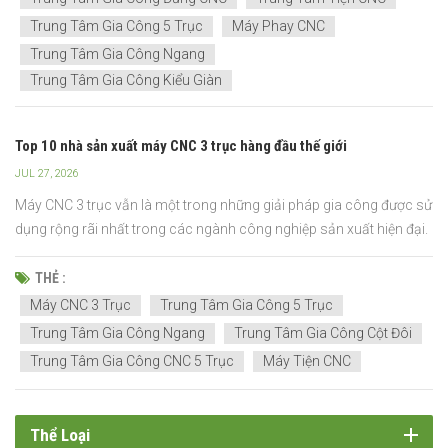
Trung Tâm Gia Công 5 Trục
Máy Phay CNC
Trung Tâm Gia Công Ngang
Trung Tâm Gia Công Kiểu Giàn
Top 10 nhà sản xuất máy CNC 3 trục hàng đầu thế giới
JUL 27, 2026
Máy CNC 3 trục vẫn là một trong những giải pháp gia công được sử
dụng rộng rãi nhất trong các ngành công nghiệp sản xuất hiện đại.
Chúng cung cấp hiệu suất đáng tin cậy cho việc khoan, phay, cắt,
khắc và gia công bề mặt, phù hợp để sản xuất các bộ phận có độ
THẺ :
chính xác cao và chất lượng ổn định. So v...
Máy CNC 3 Trục
Trung Tâm Gia Công 5 Trục
Trung Tâm Gia Công Ngang
Trung Tâm Gia Công Cột Đôi
Trung Tâm Gia Công CNC 5 Trục
Máy Tiện CNC
Thể Loại