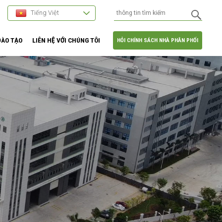
Tiếng Việt
ĐÀO TẠO
LIÊN HỆ VỚI CHÚNG TÔI
HỎI CHÍNH SÁCH NHÀ PHÂN PHỐI