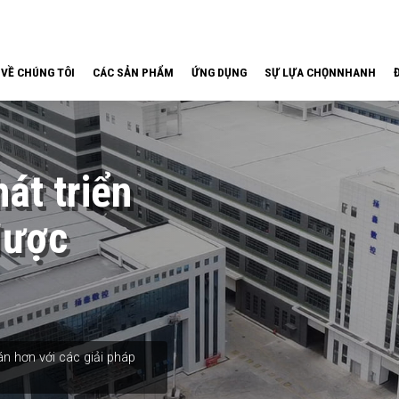
VỀ CHÚNG TÔI
CÁC SẢN PHẨM
ỨNG DỤNG
SỰ LỰA CHỌNNHANH
át triển
được
n hơn với các giải pháp