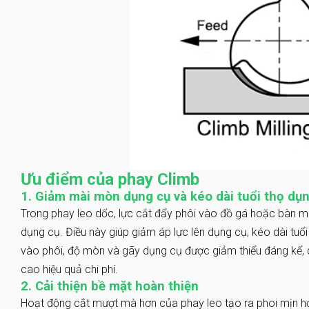
Ưu điểm của phay Climb
1. Giảm mài mòn dụng cụ và kéo dài tuổi thọ dụ
Trong phay leo dốc, lực cắt đẩy phôi vào đồ gá hoặc bàn má
dụng cụ. Điều này giúp giảm áp lực lên dụng cụ, kéo dài tuổ
vào phôi, độ mòn và gãy dụng cụ được giảm thiểu đáng kể, d
cao hiệu quả chi phí.
2. Cải thiện bề mặt hoàn thiện
Hoạt động cắt mượt mà hơn của phay leo tạo ra phoi mịn hơ