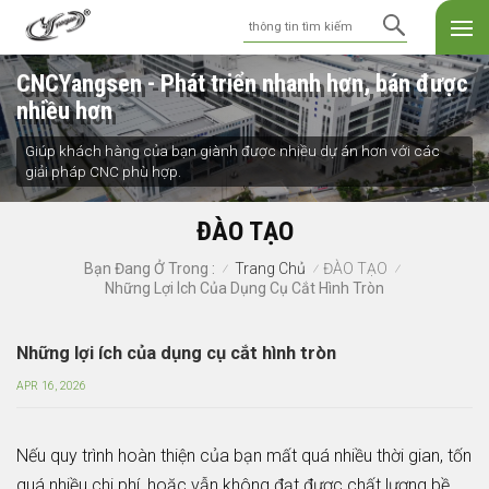
CNCYangsen - Phát triển nhanh hơn, bán được
nhiều hơn
Giúp khách hàng của bạn giành được nhiều dự án hơn với các
giải pháp CNC phù hợp.
ĐÀO TẠO
Trang Chủ
ĐÀO TẠO
Bạn Đang Ở Trong :
/
/
/
Những Lợi Ích Của Dụng Cụ Cắt Hình Tròn
Những lợi ích của dụng cụ cắt hình tròn
APR 16, 2026
Nếu quy trình hoàn thiện của bạn mất quá nhiều thời gian, tốn
quá nhiều chi phí, hoặc vẫn không đạt được chất lượng bề