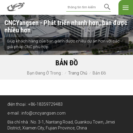
CNCYangsen - Phát triển nhanh hơn, bán được
nhiều hơn
Giúp khách hàng của bạn giành được nhiều dự án hơn với các
giải pháp CNC phù hợp.
BẢN ĐỒ
Trang Chủ
Bản Đồ
Bạn Đang Ở Trong :
/
/
điện thoại :
+86-18359729483
e-mail :
info@cncyangsen.com
Địa chỉ nhà : No. 3-1, Nantang Road, Guankou Town, Jimei
District, Xiamen City, Fujian Province, China