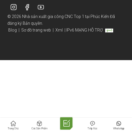
© 2026 Nhà sản xuất gia công CNC Top 1 tại Phúc Kiến Đã
đăng ký Bản quyền.
Blog
|
Sơ đồ trang web
|
Xml
|
IPv6 MẠNG HỖ TRỢ
Trang Chủ
Các Sản Phẩm
Tiếp Xúc
WhatsApp