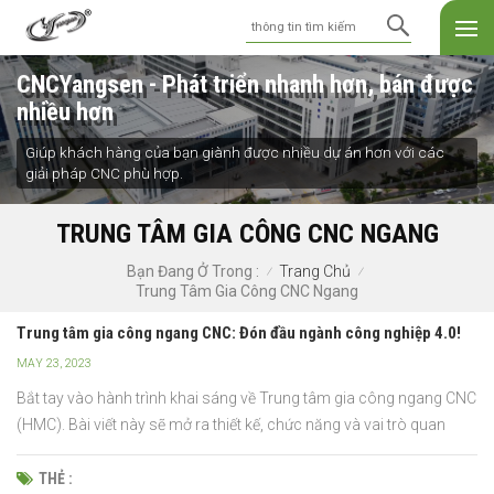
CNCYangsen - Phát triển nhanh hơn, bán được
nhiều hơn
Giúp khách hàng của bạn giành được nhiều dự án hơn với các
giải pháp CNC phù hợp.
TRUNG TÂM GIA CÔNG CNC NGANG
Trang Chủ
Bạn Đang Ở Trong :
/
/
Trung Tâm Gia Công CNC Ngang
Trung tâm gia công ngang CNC: Đón đầu ngành công nghiệp 4.0!
MAY 23, 2023
Bắt tay vào hành trình khai sáng về Trung tâm gia công ngang CNC
(HMC). Bài viết này sẽ mở ra thiết kế, chức năng và vai trò quan
trọng của chúng trong lĩnh vực đổi mới của Công nghiệp 4.0. Từ
hoạt động chính xác của chúng đến sức mạnh biến đổi của công
THẺ :