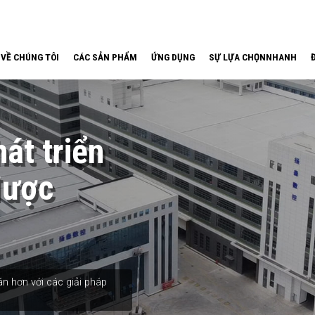
VỀ CHÚNG TÔI
CÁC SẢN PHẨM
ỨNG DỤNG
SỰ LỰA CHỌNNHANH
át triển
được
n hơn với các giải pháp