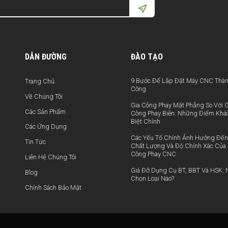
DẪN ĐƯỜNG
ĐÀO TẠO
9 Bước Để Lắp Đặt Máy CNC Thà
Trang Chủ
Công
Về Chúng Tôi
Gia Công Phay Mặt Phẳng So Với G
Các Sản Phẩm
Công Phay Biên: Những Điểm Khá
Biệt Chính
Các Ứng Dụng
Các Yếu Tố Chính Ảnh Hưởng Đến
Tin Tức
Chất Lượng Và Độ Chính Xác Của 
Công Phay CNC
Liên Hệ Chúng Tôi
Giá Đỡ Dụng Cụ BT, BBT Và HSK: 
Blog
Chọn Loại Nào?
Chính Sách Bảo Mật