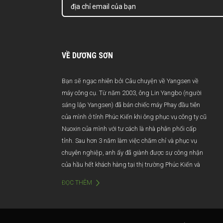
VỀ DƯƠNG SƠN
Bạn sẽ ngạc nhiên bởi Câu chuyện về Yangsen về
máy công cụ. Từ năm 2003, ông Lin Yangbo (người
sáng lập Yangsen) đã bán chiếc máy Phay đầu tiên
của mình ở tỉnh Phúc Kiến khi ông phục vụ công ty cũ
Nuoxin của mình với tư cách là nhà phân phối cấp
tỉnh. Sau hơn 3 năm làm việc chăm chỉ và phục vụ
chuyên nghiệp, anh ấy đã giành được sự công nhận
của hầu hết khách hàng tại thị trường Phúc Kiến và
doanh thu hàng năm vượt quá 100 triệu Nhân dân tệ.
ĐỌC THÊM
Thật không may, do quản lý kém và thay đổi quản lý,
Nuoxin đột ngột bị giải tán vào năm 2006. Bị ảnh
hưởng bởi cú đánh này, ông Lin gần như rời bỏ