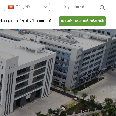
Tiếng Việt
ĐÀO TẠO
LIÊN HỆ VỚI CHÚNG TÔI
HỎI CHÍNH SÁCH NHÀ PHÂN PHỐI