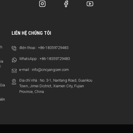
LIÊN HỆ CHÚNG TÔI
nh
điện thoại :
+86-18359729483
WhatsApp :
+86-18359729483
ia
c
e-mail :
info@cncyangsen.com
Địa chỉ nhà : No. 3-1, Nantang Road, Guankou
Gia
Town, Jimei District, Xiamen City, Fujian
Province, China
Nên