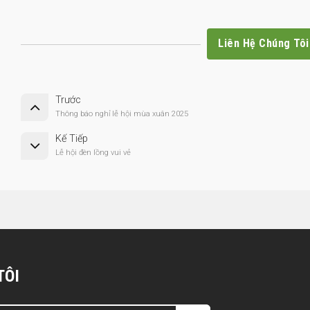
Liên Hệ Chúng Tôi
Trước
Thông báo nghỉ lễ hội mùa xuân 2025
Kế Tiếp
Lễ hội đèn lồng vui vẻ
TÔI