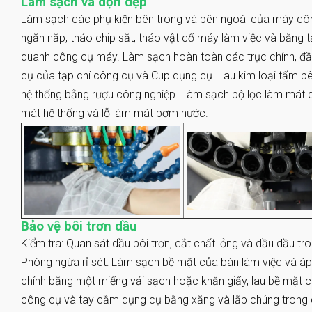
Làm sạch và dọn dẹp
Làm sạch các phụ kiện bên trong và bên ngoài của máy cô
ngăn nắp, tháo chip sắt, tháo vật cố máy làm việc và băng t
quanh công cụ máy. Làm sạch hoàn toàn các trục chính, đầ
cụ của tạp chí công cụ và Cup dụng cụ. Lau kim loại tấm 
hệ thống bằng rượu công nghiệp. Làm sạch bộ lọc làm mát dầ
mát hệ thống và lỗ làm mát bơm nước.
Bảo vệ bôi trơn dầu
Kiểm tra: Quan sát dầu bôi trơn, cắt chất lỏng và dầu dầu tr
Phòng ngừa rỉ sét: Làm sạch bề mặt của bàn làm việc và áp
chính bằng một miếng vải sạch hoặc khăn giấy, lau bề mặt c
công cụ và tay cầm dụng cụ bằng xăng và lắp chúng trong