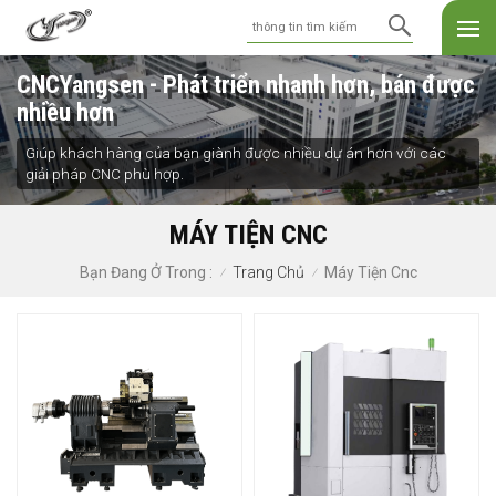
CNCYangsen - Phát triển nhanh hơn, bán được
nhiều hơn
Giúp khách hàng của bạn giành được nhiều dự án hơn với các
giải pháp CNC phù hợp.
MÁY TIỆN CNC
Trang Chủ
Máy Tiện Cnc
Bạn Đang Ở Trong :
/
/