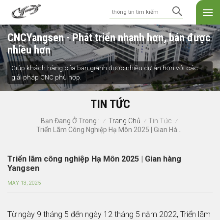
CNCYangsen - Phát triển nhanh hơn, bán được
nhiều hơn
Giúp khách hàng của bạn giành được nhiều dự án hơn với các
giải pháp CNC phù hợp.
TIN TỨC
Trang Chủ
Tin Tức
Bạn Đang Ở Trong :
/
/
/
Triển Lãm Công Nghiệp Hạ Môn 2025 | Gian Hàng Yangsen
Triển lãm công nghiệp Hạ Môn 2025 | Gian hàng
Yangsen
MAY 13, 2025
Từ ngày 9 tháng 5 đến ngày 12 tháng 5 năm 2022, Triển lãm