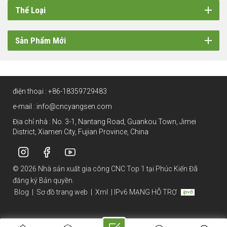
Thể Loại
Sản Phẩm Mới
điện thoại :
+86-18359729483
e-mail :
info@cncyangsen.com
Địa chỉ nhà : No. 3-1, Nantang Road, Guankou Town, Jimei
District, Xiamen City, Fujian Province, China
© 2026 Nhà sản xuất gia công CNC Top 1 tại Phúc Kiến Đã
đăng ký Bản quyền.
Blog
|
Sơ đồ trang web
|
Xml
|
IPv6 MẠNG HỖ TRỢ